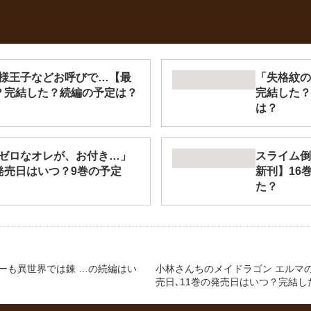
様王子などお呼びで…【最
「失格紋の
？完結した？続編の予定は？
完結した？
は？
ゼロなオレが、お付き…」
スライム倒
発売日はいつ？9巻の予定
新刊】16
た？
ラーも異世界では錬 …の続編はい
小林さんちのメイドラゴン エルマの
売日､11巻の発売日はいつ？完結し