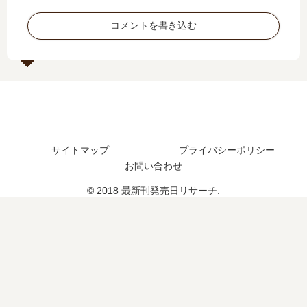
新
刊
は
新
刊
】
コメントを書き込む
い
刊
】
7
つ
】
15
巻
？
2
巻
の
巻
の
発
の
発
売
発
売
日
売
日
は
日､
予
い
サイトマップ
プライバシーポリシー
3
想
つ
巻
お問い合わせ
、
？
の
続
完
© 2018 最新刊発売日リサーチ.
発
編
結
売
の
し
日
予
た
は
定
？
い
は
続
つ
？
編
？
の
完
予