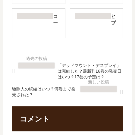
ラ
元
ノ
凶
キ
と
コ
ヒ
セ
な
ー
プ
キ
る
セ
マ
」
最
ル
イ
は
強
テ
Di
完
外
ル
vis
結
道
の
ion
し
ラ
竜
Ra
「デッドマウント・デスプレイ」
た
ス
術
pB
は完結した？最新刊16巻の発売日
？
ボ
士
attl
はいつ？17巻の予定は？
最
ス
～
esi
新
女
駆除人の続編はいつ？何巻まで発
子
de
売された？
刊
王
竜
F.P
34
は
物
&
巻
民
語
M+
の
の
～
【
コメント
発
…
【
最
売
【
最
新
日
最