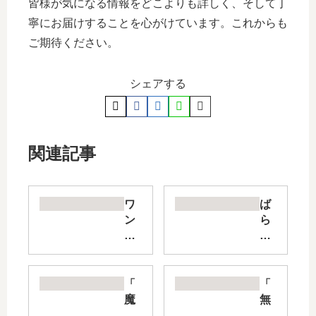
皆様が気になる情報をどこよりも詳しく、そして丁
寧にお届けすることを心がけています。これからも
ご期待ください。
シェアする
関連記事
ワ
ば
ン
ら
ル
か
ー
も
ム
ん
、
の
「
「
日
続
魔
無
当
編
法
能