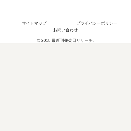
日､
売
い
9
日
つ
巻
は
？
の
い
15
サイトマップ
プライバシーポリシー
発
つ
巻
お問い合わせ
売
？
の
© 2018 最新刊発売日リサーチ.
日
22
予
は
巻
定
い
の
は
つ
予
？
？
定
完
は
結
？
し
続
た
編
？
の
予
定
は
？