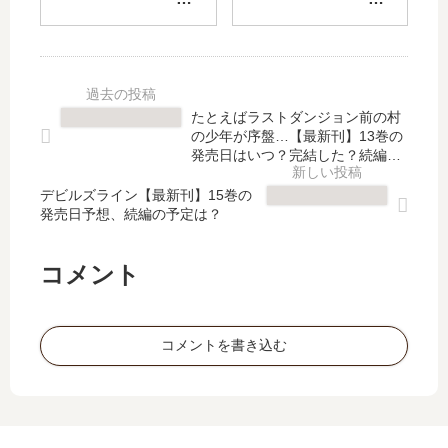
た
は
陣
な
り
い
グ
ナ
普
つ
ル
ナ
通
？
グ
」
、
何
ル
は
たとえばラストダンジョン前の村
天
巻
2
完
の少年が序盤…【最新刊】13巻の
使
ま
」
結
発売日はいつ？完結した？続編の
つ
で
は
予定は？
し
き
発
デビルズライン【最新刊】15巻の
完
た
発売日予想、続編の予定は？
。
売
結
？
【
さ
し
最
最
れ
た
新
コメント
新
た
？
刊
刊
？
最
14
】
新
巻
コメントを書き込む
8
刊
の
巻
21
発
の
巻
売
発
の
日
売
発
は