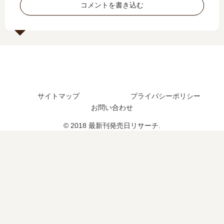
の
結
コメントを書き込む
い
予
し
つ
定
た
？
は
？
11
？
最
巻
新
の
刊
予
18
定
巻
サイトマップ
プライバシーポリシー
は
の
お問い合わせ
？
発
売
© 2018 最新刊発売日リサーチ.
日
は
い
つ
？
《
20
26
年