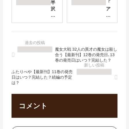
獄
船
半
「
ゴ
の
沢
ア
ル
ア
直
ン
フ
ニ
樹
メ
」
メ
【
ッ
は
化･
最
ト
完
映
新
ー
結
画
刊
あ
魔女大戦 32人の異才の魔女は殺し
し
化･
】
る
合う【最新刊】12巻の発売日､13
た
舞
6
脳
巻の発売日はいつ？完結した？
？
台
巻
外
最
化
ふたりべや【最新刊】11巻の発売
の
科
日はいつ？完結した？続編の予定
新
の
発
医
は？
刊
予
売
の
10
定
日
日
巻
は
予
記
の
？
想
ー
コメント
発
続
、
」
売
編
続
は
日
は
編
完
は
？