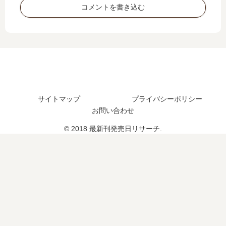
12
発
コメントを書き込む
12
巻
巻
売
巻
の
の
日
の
発
発
予
発
売
売
想
売
日
日
、
日
は
は
続
は
い
い
編
い
つ
つ
の
つ
？
サイトマップ
プライバシーポリシー
？
予
？
22
お問い合わせ
13
定
完
巻
© 2018 最新刊発売日リサーチ.
巻
は
結
の
の
？
し
予
予
た
定
定
？
は
は
？
？
《
20
26
年