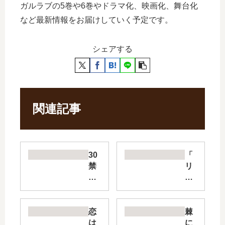
ガルラブの5巻や6巻やドラマ化、映画化、舞台化
など最新情報をお届けしていく予定です。
シェアする
関連記事
30
「
禁
リ
【
ベ
最
ン
新
ジ
刊
・
恋
棘
】
ウ
は
に