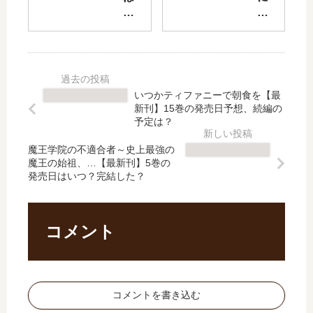
8
ェ
つ
く
巻
デ
づ
ち
の
ィ
く
づ
発
ン
よ
け
売
グ
ど
【
日
」
こ
最
いつかティファニーで朝食を【最
予
は
ま
新
新刊】15巻の発売日予想、続編の
想
完
で
刊
予定は？
、
結
も
】
続
し
魔王学院の不適合者～史上最強の
【
5
魔王の始祖、…【最新刊】5巻の
編
た
最
巻
発売日はいつ？完結した？
の
？
新
の
予
最
刊
発
定
新
】
売
は
刊
8
日
コメント
？
11
巻
予
巻
の
想
の
発
、
発
売
続
コメントを書き込む
売
日
編