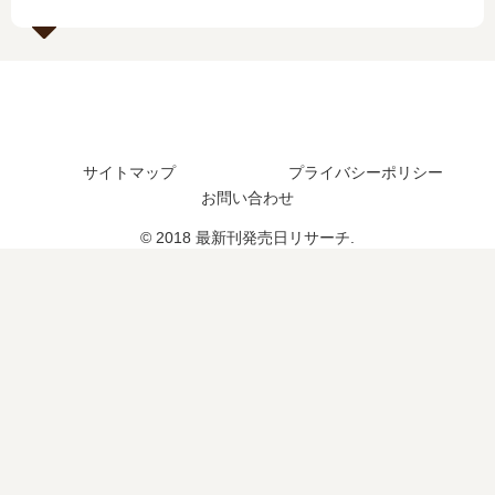
日
は
の
は
い
予
い
つ
定
つ
？
は
？
完
？
結
し
サイトマップ
プライバシーポリシー
た
お問い合わせ
？
続
© 2018 最新刊発売日リサーチ.
編
の
予
定
は
？