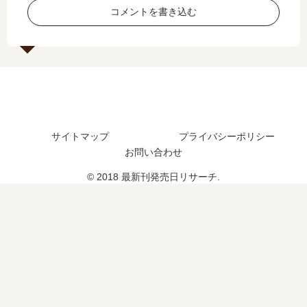
は
日､
日
巻
コメントを書き込む
い
13
予
の
つ
巻
想
発
？
の
、
売
14
発
続
日
巻
売
編
は
の
日
の
い
予
は
予
つ
定
い
定
？
サイトマップ
プライバシーポリシー
は
つ
は
完
？
？
お問い合わせ
？
結
完
し
© 2018 最新刊発売日リサーチ.
結
た
し
？
た
？