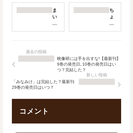
き
千
と
輝
ま
ち
恋
く
い
ょ
々
ん
り
ろ
」
が
ま
く
は
甘
し
て
完
す
た
か
結
ぎ
、
わ
し
る
先
い
映像研には手を出すな!【最新刊】
た
。
輩
い
9巻の発売日､10巻の発売日はい
？
【
【
君
つ？完結した？
最
最
最
が
新
新
「みなみけ」は完結した？最新刊
新
好
29巻の発売日はいつ？
刊
刊
刊
き
13
】
】
【
巻
12
11
最
の
巻
巻
新
コメント
発
の
の
刊
売
発
発
】
日
売
売
8