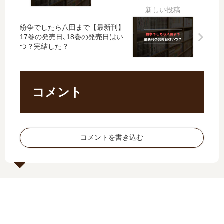
5
の
は？
の
刊
巻
発
発
】
の
売
紛争でしたら八田まで【最新刊】
売
7
発
日
17巻の発売日､18巻の発売日はい
日
巻
つ？完結した？
売
予
は
の
日
想
い
発
予
、
つ
売
想
続
？
日
コメント
、
編
36
は
続
の
巻
い
編
予
の
つ
の
定
予
？
予
は
コメントを書き込む
定
完
定
？
は
結
は
？
し
？
た
？
続
編
の