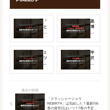
「
黒
と
博
り
物
ぱ
館
ん
三
」
日
ミ
半
は
月
ツ
沢
完
よ
ナ
直
結
、
リ
樹
し
怪
ズ
【
た
物
ム
最
？
と
【
新
最
踊
最
刊
新
れ
新
】
刊
【
「クラッシャージョウ
刊
6
35
最
REBIRTH」は完結した？最新刊6
】
巻
巻
新
巻の発売日はいつ？7巻の予定