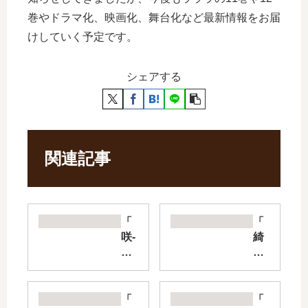
巻やドラマ化、映画化、舞台化など最新情報をお届
けしていく予定です。
シェアする
関連記事
「
「
咲-
綺
Sa
麗
ki-
に
」
し
は
て
「
「