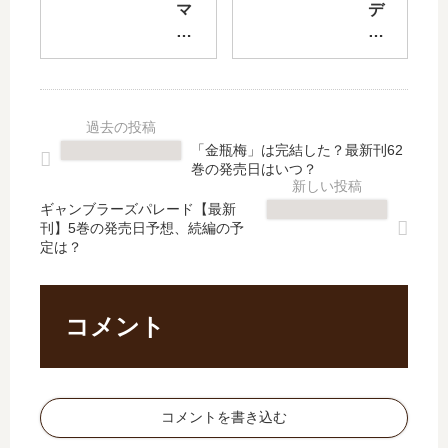
完
も
マ
デ
結
ら
リ
ッ
し
え
ー
ド
た
ま
ゴ
マ
？
す
ー
ウ
最
か
ラ
ン
新
。
ウ
ト
「金瓶梅」は完結した？最新刊62
刊
」
ン
・
巻の発売日はいつ？
27
は
ド
デ
巻
完
」
ス
ギャンブラーズパレード【最新
の
結
刊】5巻の発売日予想、続編の予
は
プ
定は？
発
し
完
レ
売
た
結
イ
日
？
し
」
は
最
た
は
コメント
い
新
？
完
つ
刊
最
結
？
12
新
し
巻
刊
た
コメントを書き込む
の
3
？
発