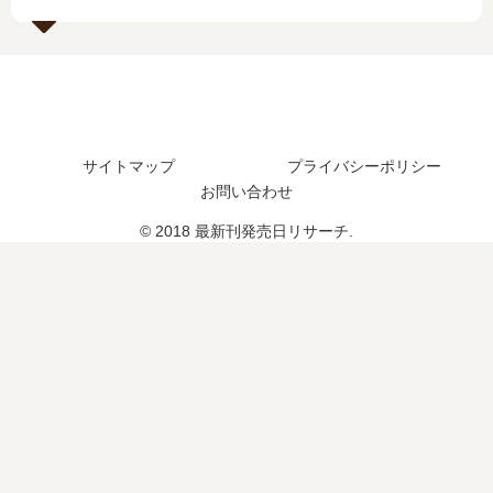
巻
最
売
の
新
日
発
刊
は
売
16
い
日
巻
つ
は
の
？
い
発
サイトマップ
プライバシーポリシー
13
つ
売
巻
お問い合わせ
？
日
の
4
は
© 2018 最新刊発売日リサーチ.
予
巻
い
定
の
つ
は
予
？
？
定
17
続
は
巻
編
？
の
の
予
予
定
定
は
は
？
？