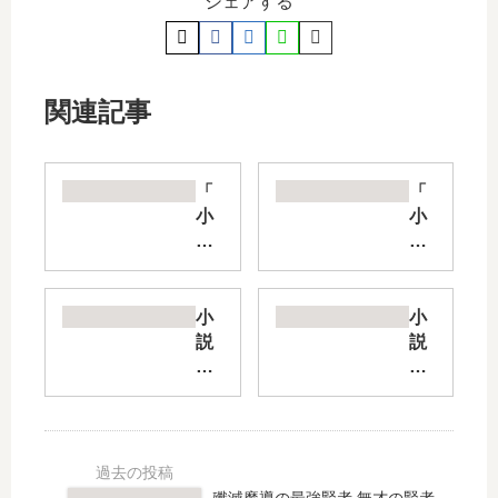
シェアする
関連記事
「
「
小
小
説
説
魔
IS
王
」
と
は
小
小
勇
完
説
説
者
結
異
俺
の
し
世
に
戦
た
界
ト
い
？
魔
ラ
の
最
法
ウ
裏
新
は
マ
殲滅魔導の最強賢者 無才の賢者、