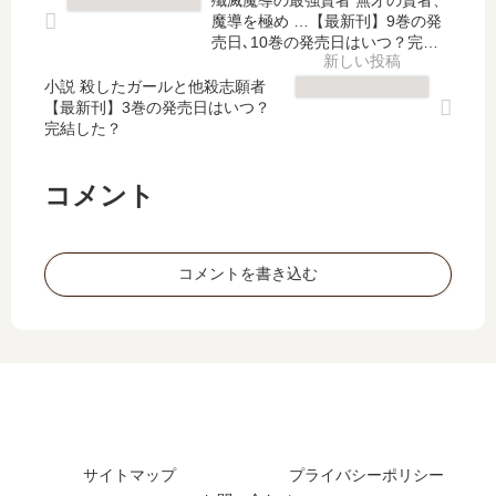
で
刊
遅
を
魔導を極め …【最新刊】9巻の発
13
れ
与
売日､10巻の発売日はいつ？完結
～
巻
て
した？
え
ゲ
の
小説 殺したガールと他殺志願者
る!
た
【最新刊】3巻の発売日はいつ？
ー
発
【
女
完結した？
ム
売
最
子
…
日
新
達
」
は
刊
が
コメント
は
い
】
チ
完
つ
11
ラ
結
？
巻
…
コメントを書き込む
し
の
【
た
発
最
？
売
新
最
日
刊
新
は
】
刊
い
5
7
つ
巻
巻
？
の
の
サイトマップ
プライバシーポリシー
完
発