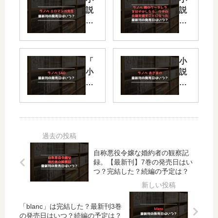
説
説
エ
隣
ロ
の
マ
ク
ン
ー
「
小
ガ
デ
小
説
先
レ
説
お
生
ラ
SA
さ
【
を
O
ま
最
甘
」
け
新
や
は
【
刊
か
完
最
】
し
結
新
14
た
自称悪役令嬢な婚約者の観察記
し
刊
巻
ら
録。【最新刊】7巻の発売日はい
た
】
の
、
つ？完結した？続編の予定は？
？
13
発
ウ
最
巻
売
…
新
の
日
【
「blanc」は完結した？最新刊3巻
刊
発
は
最
の発売日はいつ？続編の予定は？