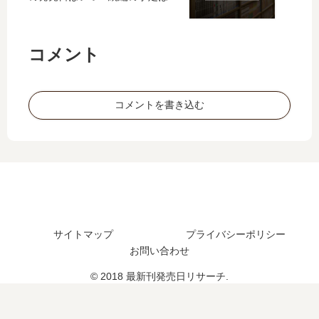
29
売
い
新
巻
日､
つ
刊
の
14
？
】
コメント
発
巻
完
5
売
の
結
巻
日
発
し
の
は
売
た
発
コメントを書き込む
い
日
？
売
つ
は
続
日
？
い
編
は
つ
の
い
？
予
つ
完
定
？
結
は
完
し
？
結
サイトマップ
プライバシーポリシー
た
し
お問い合わせ
？
た
？
© 2018 最新刊発売日リサーチ.