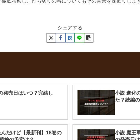
を徹底考察し、打ち切りの噂についてもその背景を深掘りしま
シェアする
巻の発売日はいつ？完結し
小説 進化
た？続編の
たんだけど【最新刊】18巻の
小説 魔王
続編の予定は？
の発売日は