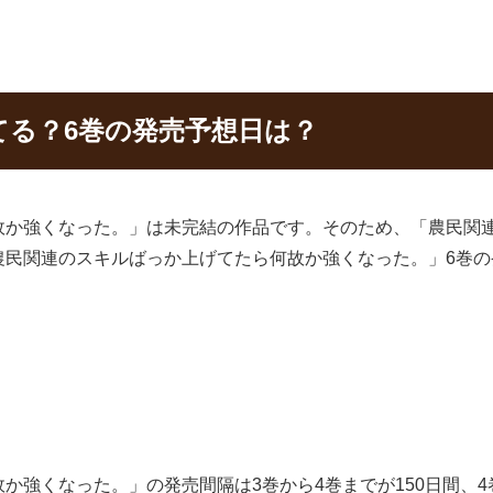
てる？6巻の発売予想日は？
故か強くなった。」は未完結の作品です。そのため、「農民関
農民関連のスキルばっか上げてたら何故か強くなった。」6巻
。
強くなった。」の発売間隔は3巻から4巻までが150日間、4