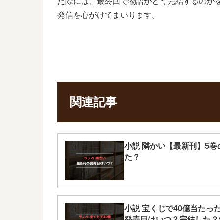
た際には、最終回で物語がどう完結するのか
発信を心がけてまいります。
関連記事
小説 隣かい【最新刊】5
た？
小説 宝くじで40億当たっ
発売日はいつ？完結した？