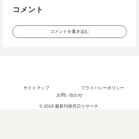
？
る
12
発
最
【
コメント
巻
売
新
最
の
日
刊
新
発
は
15
刊
コメントを書き込む
売
い
巻
】
日
つ
の
9
は
？
発
巻
い
売
の
つ
日
発
？
は
売
完
い
日
結
つ
は
し
サイトマップ
プライバシーポリシー
？
い
た
お問い合わせ
つ
？
？
© 2018 最新刊発売日リサーチ.
完
結
し
た
？