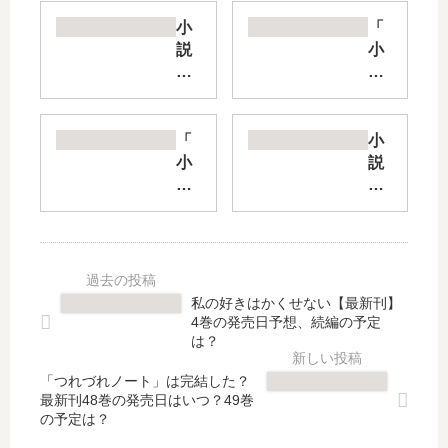
小
「
説
小
異
説
世
ク
界
ロ
支
プ
「
小
配
ラ
小
説
の
」
説
冰
ス
は
異
剣
キ
完
世
の
ル
結
界
魔
テ
し
魔
術
イ
た
王
師
私の好きはかくせない【最新刊】
カ
？
」
が
4巻の発売日予想、続編の予定
ー
最
は
世
は？
【
新
完
界
最
刊
「つれづれノート」は完結した？
結
を
最新刊48巻の発売日はいつ？49巻
新
5
し
統
の予定は？
刊
巻
た
べ
】
の