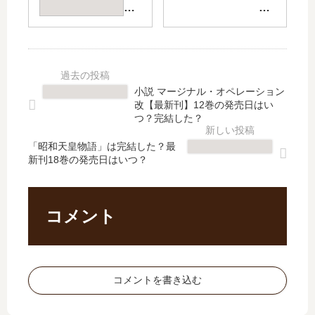
姫
ル
ベ
奪
ア
が
暇
う
ル
上
人
者
テ
が
、
奪
ィ
る
魔
わ
ー
世
王
れ
小説 マージナル・オペレーション
ナ
界
の
る
改【最新刊】12巻の発売日はい
」
で
姿
者
つ？完結した？
は
悪
で
【
完
徳
異
最
「昭和天皇物語」は完結した？最
結
領
新刊18巻の発売日はいつ？
世
新
し
…
界
刊
た
【
へ
】
？
最
…
11
コメント
最
新
【
巻
新
刊
最
の
刊
】
新
発
15
6
刊
売
コメントを書き込む
巻
巻
】
日
の
の
13
は
発
発