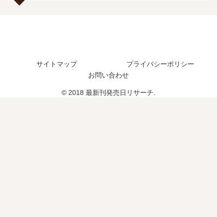
巻
い
売
売
の
つ
日
日
発
？
は
は
売
完
い
い
日
結
つ
つ
予
し
？
？
サイトマップ
プライバシーポリシー
想
た
完
お問い合わせ
、
？
結
続
© 2018 最新刊発売日リサーチ.
し
編
た
の
？
予
定
は
？