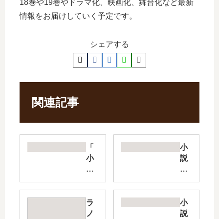
18巻や19巻やドラマ化、映画化、舞台化など最新
情報をお届けしていく予定です。
シェアする
関連記事
「
小
小
説
説
俺
覇
だ
剣
け
の
レ
ラ
小
皇
ベ
ノ
説