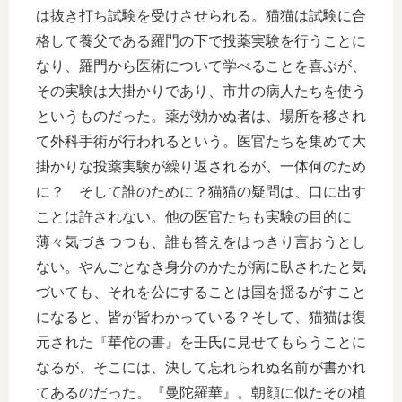
は抜き打ち試験を受けさせられる。猫猫は試験に合
格して養父である羅門の下で投薬実験を行うことに
なり、羅門から医術について学べることを喜ぶが、
その実験は大掛かりであり、市井の病人たちを使う
というものだった。薬が効かぬ者は、場所を移され
て外科手術が行われるという。医官たちを集めて大
掛かりな投薬実験が繰り返されるが、一体何のため
に？ そして誰のために？猫猫の疑問は、口に出す
ことは許されない。他の医官たちも実験の目的に
薄々気づきつつも、誰も答えをはっきり言おうとし
ない。やんごとなき身分のかたが病に臥されたと気
づいても、それを公にすることは国を揺るがすこと
になると、皆が皆わかっている？そして、猫猫は復
元された『華佗の書』を壬氏に見せてもらうことに
なるが、そこには、決して忘れられぬ名前が書かれ
てあるのだった。『曼陀羅華』。朝顔に似たその植