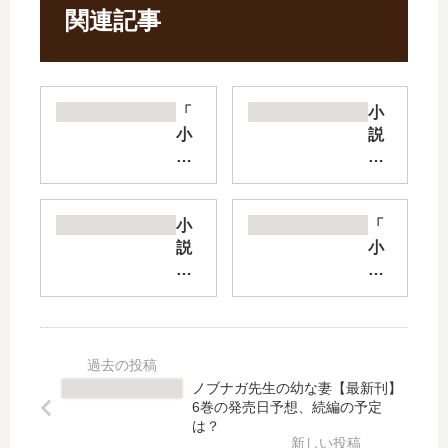
関連記事
「
小
小
説
説
理
ナ
想
イ
の
ツ
ヒ
小
「
&
モ
説
小
マ
生
異
説
ジ
活
世
異
ッ
【
界
世
ク
最
チ
界
」
新
ー
迷
は
刊
ト
宮
ノブナガ先生の幼な妻【最新刊】
完
】
魔
で
6巻の発売日予想、続編の予定
結
16
術
ハ
は？
し
巻
師
ー