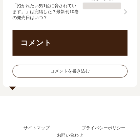
た
の
「抱かれたい男1位に脅されてい
【
レ
ます。」は完結した？最新刊10巻
？
発
最
ム
の発売日はいつ？
最
売
新
を
新
日
刊
」
刊
は
】
は
12
い
17
完
コメント
巻
つ
巻
結
の
？
の
し
発
完
発
た
売
結
売
？
コメントを書き込む
日
し
日､
最
は
た
18
新
い
？
巻
刊
つ
の
14
？
発
巻
売
の
日
発
は
売
サイトマップ
プライバシーポリシー
い
日
お問い合わせ
つ
は