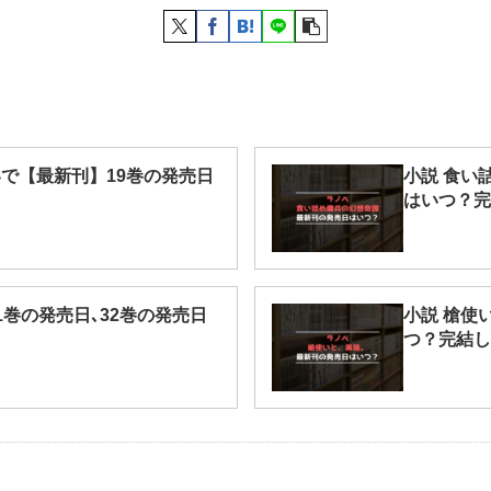
で【最新刊】19巻の発売日
小説 食い
はいつ？完
1巻の発売日､32巻の発売日
小説 槍使
つ？完結し