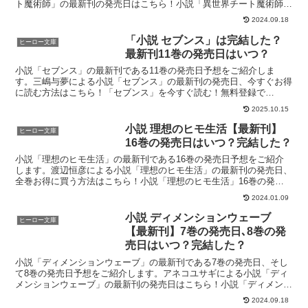
ト魔術師」の最新刊の発売日はこちら！小説「異世界チート魔術師」
17巻の発売日はいつ？小説「異世界チート魔術師」の16...
2024.09.18
「小説 セブンス」は完結した？
ヒーロー文庫
最新刊11巻の発売日はいつ？
小説「セブンス」の最新刊である11巻の発売日予想をご紹介しま
す。三嶋与夢による小説「セブンス」の最新刊の発売日、今すぐお得
に読む方法はこちら！「セブンス」を今すぐ読む！無料登録で
70%OFFクーポンがもらえる小説「セブンス」11巻の発売日は...
2025.10.15
小説 理想のヒモ生活【最新刊】
ヒーロー文庫
16巻の発売日はいつ？完結した？
小説「理想のヒモ生活」の最新刊である16巻の発売日予想をご紹介
します。渡辺恒彦による小説「理想のヒモ生活」の最新刊の発売日、
全巻お得に買う方法はこちら！小説「理想のヒモ生活」16巻の発売
日はいつ？小説「理想のヒモ生活」の15巻は2023年1...
2024.01.09
小説 ディメンションウェーブ
ヒーロー文庫
【最新刊】7巻の発売日､8巻の発
売日はいつ？完結した？
小説「ディメンションウェーブ」の最新刊である7巻の発売日、そし
て8巻の発売日予想をご紹介します。アネコユサギによる小説「ディ
メンションウェーブ」の最新刊の発売日はこちら！小説「ディメンシ
ョンウェーブ」7巻の発売日はいつ？小説「ディメンション...
2024.09.18