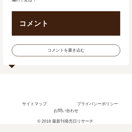
…
し
は
3
【
た
完
巻
最
？
結
の
新
最
し
発
コメント
刊
新
た
売
】
刊
？
日､
4
4
最
4
巻
巻
新
巻
コメントを書き込む
の
の
刊
の
発
発
4
発
売
売
巻
売
日
日
の
日
は
は
発
は
い
い
売
い
つ
つ
日
つ
？
？
は
？
サイトマップ
プライバシーポリシー
完
い
完
お問い合わせ
結
つ
結
し
？
し
© 2018 最新刊発売日リサーチ.
た
た
？
？