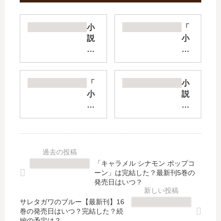
小
「
説
小
神
説
様
手
の
札
ミ
が
「
小
ス
多
小
説
で
め
説
隠
異
の
マ
れ
世
ビ
ジ
転
界
ク
ッ
生
に
ト
ク
勇
ポ
リ
・
者
「キャラメル シナモン ポップコ
イ
ア
メ
【
ーン」は完結した？最新刊5巻の
っ
」
イ
最
発売日はいつ？
と
は
カ
新
さ
完
サレタガワのブルー【最新刊】16
ー
刊
巻の発売日はいつ？完結した？続
れ
結
」
】
編の予定は？