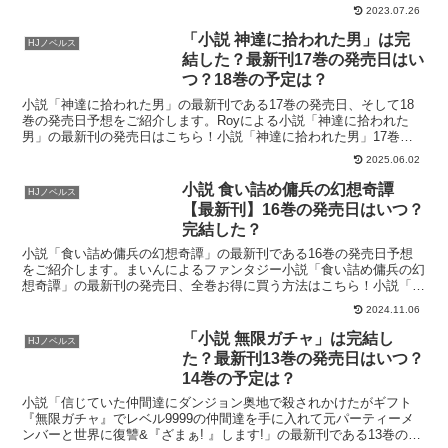
したら魔王も倒せるかもしれない。」の最新刊の発売日...
2023.07.26
「小説 神達に拾われた男」は完
HJノベルス
結した？最新刊17巻の発売日はい
つ？18巻の予定は？
小説「神達に拾われた男」の最新刊である17巻の発売日、そして18
巻の発売日予想をご紹介します。Royによる小説「神達に拾われた
男」の最新刊の発売日はこちら！小説「神達に拾われた男」17巻の
発売日はいつ？小説「神達に拾われた男」の16巻は20...
2025.06.02
小説 食い詰め傭兵の幻想奇譚
HJノベルス
【最新刊】16巻の発売日はいつ？
完結した？
小説「食い詰め傭兵の幻想奇譚」の最新刊である16巻の発売日予想
をご紹介します。まいんによるファンタジー小説「食い詰め傭兵の幻
想奇譚」の最新刊の発売日、全巻お得に買う方法はこちら！小説「食
い詰め傭兵の幻想奇譚」16巻の発売日はいつ？(func...
2024.11.06
「小説 無限ガチャ」は完結し
HJノベルス
た？最新刊13巻の発売日はいつ？
14巻の予定は？
小説「信じていた仲間達にダンジョン奥地で殺されかけたがギフト
『無限ガチャ』でレベル9999の仲間達を手に入れて元パーティーメ
ンバーと世界に復讐&『ざまぁ! 』します!」の最新刊である13巻の発