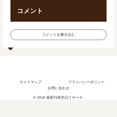
？
【
し
巻
完
最
た
の
コメント
結
新
？
発
し
刊
最
売
た
】
新
日
？
21
刊
は
コメントを書き込む
巻
18
い
の
巻
つ
発
の
？
売
発
完
日
売
結
は
日
し
い
は
た
つ
い
？
サイトマップ
プライバシーポリシー
？
つ
完
お問い合わせ
？
結
© 2018 最新刊発売日リサーチ.
し
た
？
続