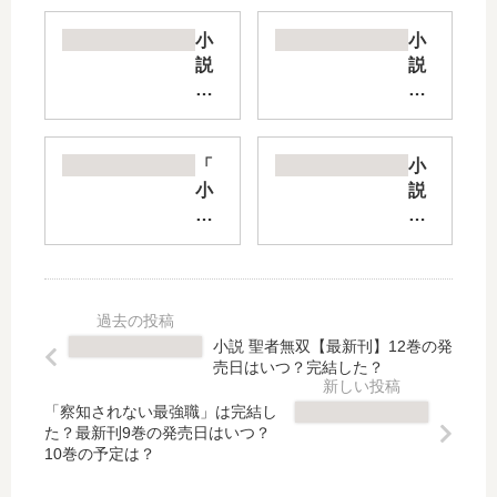
小
小
説
説
文
シ
ス
ュ
ト
ガ
【
ー
「
小
最
ア
小
説
新
ッ
説
告
刊
プ
ま
白
】
ル
る
予
8
・
マ
行
巻
フ
シ
練
の
ェ
リ
習
小説 聖者無双【最新刊】12巻の発
発
ア
ー
【
売日はいつ？完結した？
売
リ
ズ
最
日
ー
」
新
「察知されない最強職」は完結し
は
テ
た？最新刊9巻の発売日はいつ？
は
刊
10巻の予定は？
い
イ
完
】
つ
…
結
17