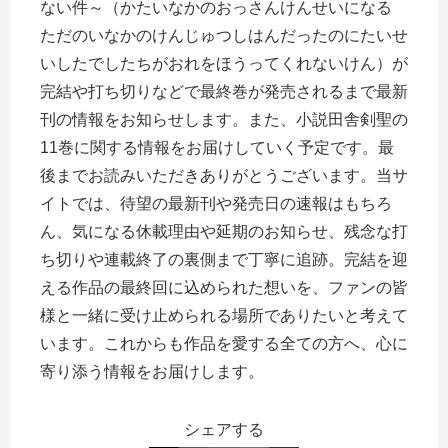
ない件～（かたいなかのおっさんけんせいになる
ただのいなかのけんじゅつしはんだったのにたいせ
いしたでしたちがおれをほうってくれないけん）が
完結や打ち切りなどで最終巻が発売されるまで最新
刊の情報をお知らせします。また、小説田舎剣聖の
11巻に関する情報をお届けしていく予定です。最
後までお読みいただきありがとうございます。当サ
イトでは、待望の最新刊や発売日の速報はもちろ
ん、気になる休載理由や延期のお知らせ、残念な打
ち切りや連載終了の裏側まで丁寧に追跡。完結を迎
える作品の最終回に込められた想いを、ファンの皆
様と一緒に受け止められる場所でありたいと考えて
います。これからも作品を愛する全ての方へ、心に
寄り添う情報をお届けします。
シェアする