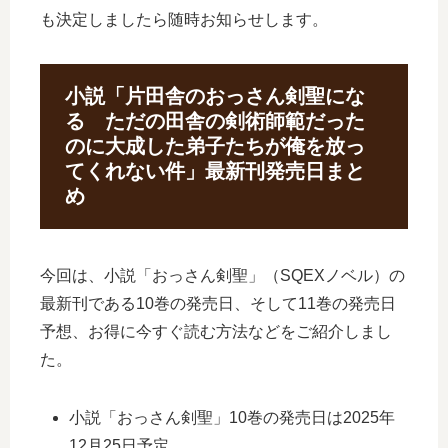
も決定しましたら随時お知らせします。
小説「片田舎のおっさん剣聖にな
る ただの田舎の剣術師範だった
のに大成した弟子たちが俺を放っ
てくれない件」最新刊発売日まと
め
今回は、小説「おっさん剣聖」（SQEXノベル）の
最新刊である10巻の発売日、そして11巻の発売日
予想、お得に今すぐ読む方法などをご紹介しまし
た。
小説「おっさん剣聖」10巻の発売日は2025年
12月25日予定