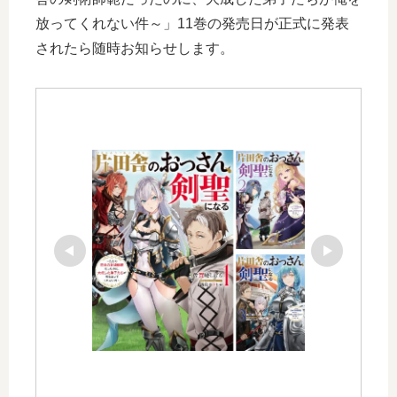
放ってくれない件～」11巻の発売日が正式に発表
されたら随時お知らせします。