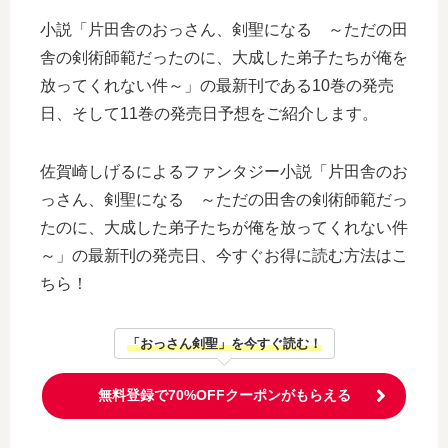
小説「片田舎のおっさん、剣聖になる ～ただの田
舎の剣術師範だったのに、大成した弟子たちが俺を
放ってくれない件～」の最新刊である10巻の発売
日、そして11巻の発売日予想をご紹介します。
佐賀崎しげるによるファンタジー小説「片田舎のお
っさん、剣聖になる ～ただの田舎の剣術師範だっ
たのに、大成した弟子たちが俺を放ってくれない件
～」の最新刊の発売日、今すぐお得に読む方法はこ
ちら！
「おっさん剣聖」を今すぐ読む！
無料登録で70%OFFクーポンがもらえる