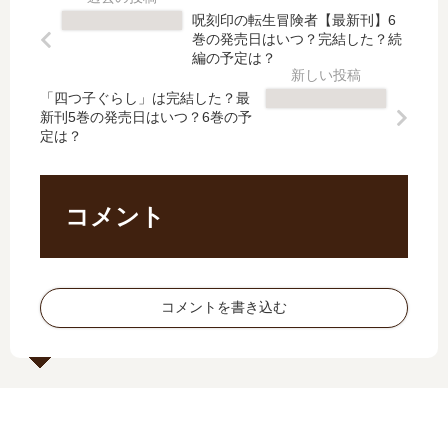
に
ん
」
呪刻印の転生冒険者【最新刊】6
入
は
巻の発売日はいつ？完結した？続
り
～
完
編の予定は？
ま
御
結
し
飯
「四つ子ぐらし」は完結した？最
し
新刊5巻の発売日はいつ？6巻の予
た!
下
た
定は？
…
…
？
【
【
最
最
最
新
新
新
刊
コメント
刊
刊
6
】
】
巻
8
4
の
巻
巻
発
コメントを書き込む
の
の
売
発
発
日
売
売
は
日､
日
い
9
は
つ
巻
い
？