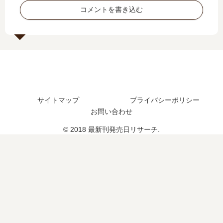
5
の
い
最
コメントを書き込む
巻
発
つ
新
の
売
？
刊
発
日､
完
4
売
21
結
巻
日
巻
し
の
は
の
た
発
い
発
？
売
つ
売
日
サイトマップ
プライバシーポリシー
？
日
は
完
は
お問い合わせ
い
結
い
つ
© 2018 最新刊発売日リサーチ.
し
つ
？
た
？
？
完
結
し
た
？