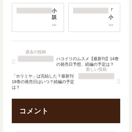
さ
フ
れ
ォ
小
「
た
ー
説
小
賢
賢
異
説
者
者
世
マ
は
の
界
ジ
異
異
薬
ッ
世
世
局
ク
界
界
【
・
ハコイリのムスメ【最新刊】14巻
を
生
最
メ
の発売日予想、続編の予定は？
往
活
新
イ
く
日
刊
カ
「ホリミヤ」は完結した？最新刊
～
記
18巻の発売日はいつ？続編の予定
】
ー
は？
最
【
11
」
…
最
巻
は
【
新
の
完
最
刊
発
結
コメント
新
】
売
し
刊
20
日
た
】
巻
は
？