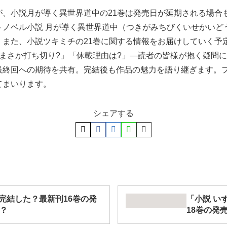
が、小説月が導く異世界道中の21巻は発売日が延期される場合
トノベル小説 月が導く異世界道中（つきがみちびくいせかいど
。また、小説ツキミチの21巻に関する情報をお届けしていく予
まさか打ち切り?」「休載理由は?」―読者の皆様が抱く疑問
最終回への期待を共有。完結後も作品の魅力を語り継ぎます。
てまいります。
シェアする
完結した？最新刊16巻の発
「小説 い
？
18巻の発