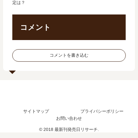
定は？
？
？
？
最
最
漫
最
新
新
画
新
刊
刊
版
刊
16
コメント
17
終
6
巻
巻
了
巻
の
の
の
の
発
発
誤
発
売
コメントを書き込む
売
解
売
日
日
と
日
は
は
最
は
い
い
新
い
つ
つ
9
つ
？
？
巻
？
続
18
の
編
巻
発
の
サイトマップ
プライバシーポリシー
の
売
予
お問い合わせ
予
日
定
定
は
© 2018 最新刊発売日リサーチ.
は
？