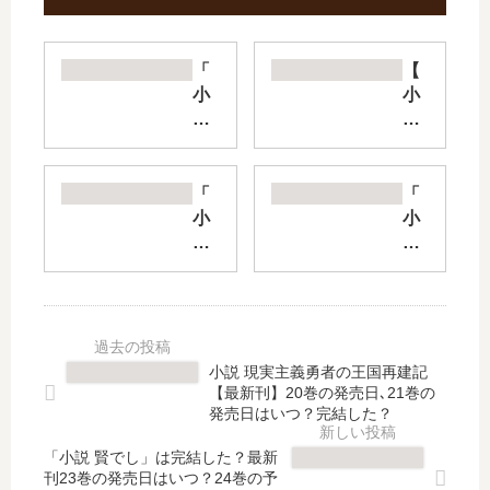
「
【
小
小
説
説
魔
】
王
SA
学
O
「
「
院
プ
小
小
の
ロ
説
説
不
グ
レ
青
適
レ
プ
ブ
合
ッ
リ
タ
者
シ
コ
」
」
ブ
」
は
小説 現実主義勇者の王国再建記
は
は
は
完
【最新刊】20巻の発売日､21巻の
完
打
完
結
発売日はいつ？完結した？
結
ち
結
し
し
切
「小説 賢でし」は完結した？最新
し
た
刊23巻の発売日はいつ？24巻の予
た
り
た
？