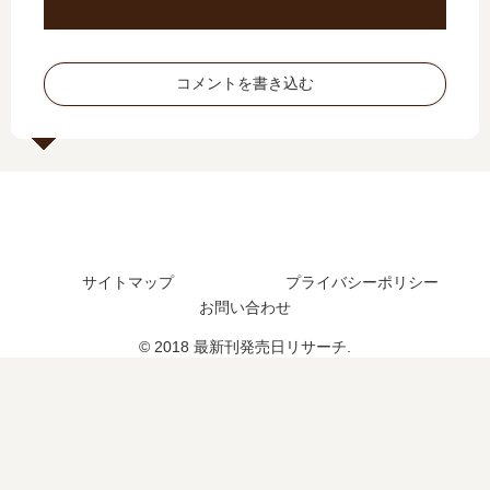
日
結
18
【
は
し
巻
最
い
た
の
新
コメントを書き込む
つ
？
発
刊
？
続
売
】
編
日
6
の
は
巻
予
い
の
定
つ
発
は
？
売
？
完
日
サイトマップ
プライバシーポリシー
結
は
お問い合わせ
し
い
た
つ
© 2018 最新刊発売日リサーチ.
？
？
完
結
し
た
？