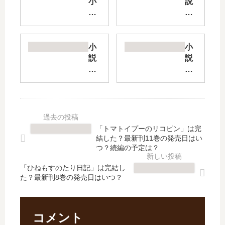
小
説
説
進
ゆ
化
う
の
か
実
小
小
わ
【
説
説
」
最
モ
魔
は
新
ン
王
完
刊
ス
軍
結
】
タ
最
し
16
ー
強
た
巻
の
の
「トマトイプーのリコピン」は完
？
の
ご
魔
結した？最新刊11巻の発売日はい
最
発
主
術
つ？続編の予定は？
新
売
人
師
刊
日
「ひねもすのたり日記」は完結し
様
は
た？最新刊8巻の発売日はいつ？
4
は
【
人
巻
い
最
間
の
つ
新
だ
発
？
刊
っ
コメント
売
完
】
た