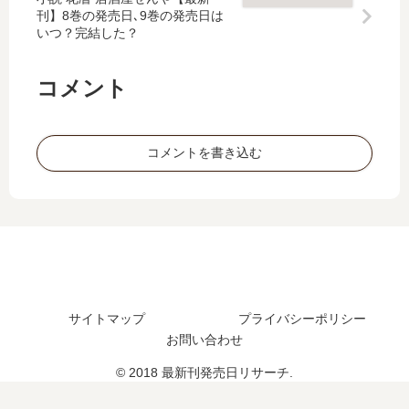
刊】8巻の発売日､9巻の発売日は
3
新
？
ン
いつ？完結した？
巻
刊
最
」
の
12
新
は
発
巻
刊
完
コメント
売
の
16
結
日
発
巻
し
は
売
の
た
コメントを書き込む
い
日
発
？
つ
は
売
最
？
い
日
新
完
つ
は
刊
結
？
い
15
し
13
つ
巻
た
巻
？
の
？
の
続
発
予
サイトマップ
プライバシーポリシー
編
売
定
お問い合わせ
の
日
は
予
は
© 2018 最新刊発売日リサーチ.
？
定
い
は
つ