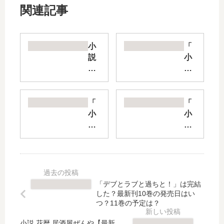
関連記事
小
「
説
小
桃
説
瀬
だ
さ
ん
ん
じ
「
「
家
ょ
小
小
の
る
説
説
百
？
青
ガ
鬼
」
ブ
ン
目
は
タ
ゲ
録
完
」
イ
【
結
は
ル
「デブとラブと過ちと！」は完結
最
し
完
オ
した？最新刊10巻の発売日はい
新
た
結
ン
つ？11巻の予定は？
刊
？
し
ラ
】
最
小説 花暦 居酒屋ぜんや【最新
た
イ