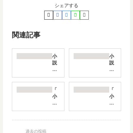
シェアする
関連記事
小
小
説
説
塩
恋
対
人
応
以
の
上
「
「
佐
の
小
小
藤
こ
説
説
さ
と
チ
マ
ん
を
ラ
ケ
が
、
ム
イ
俺
彼
ネ
ン