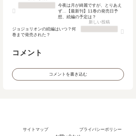
に
女
」
」
今夜は月が綺麗ですが、とりあえ
だ
じ
は
は
ず…【最新刊】11巻の発売日予
け
ゃ
完
完
想、続編の予定は？
甘
な
結
結
い
い
ジョジョリオンの続編はいつ？何
し
し
巻まで発売された？
【
君
た
た
最
…
？
？
新
【
最
最
コメント
刊
最
新
新
】
新
刊
刊
10
刊
10
9
コメントを書き込む
巻
】
巻
巻
の
4
の
の
発
巻
発
発
売
の
売
売
日､
発
日
日
11
売
は
は
巻
日
い
い
の
は
つ
つ
発
い
？
？
サイトマップ
プライバシーポリシー
売
つ