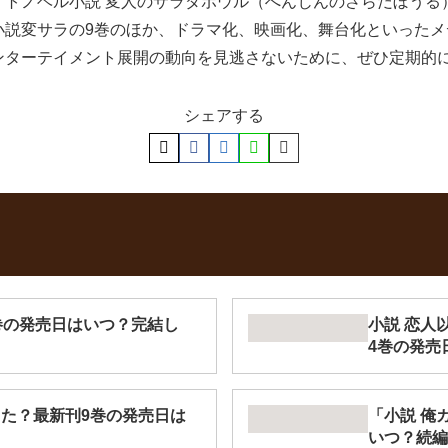
イトノベル小説 変人のサラダボウル（へんじんのさらだぼうる
小説変サラの9巻のほか、ドラマ化、映画化、舞台化といったメ
ンターテイメント展開の動向を見逃さないために、ぜひ定期的
シェアする
巻の発売日はいつ？完結し
小説 恋人
4巻の発売
した？最新刊9巻の発売日は
「小説 俺
いつ？続編