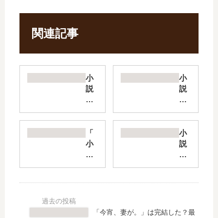
関連記事
小
小
説
説
東
新
京
米
レ
錬
イ
金
「
小
ヴ
術
小
説
ン
師
説
ア
ズ
の
公
サ
EX
店
女
シ
【
舗
殿
ン
最
経
下
ズ
新
営
の
プ
「今宵、妻が。」は完結した？最
刊
【