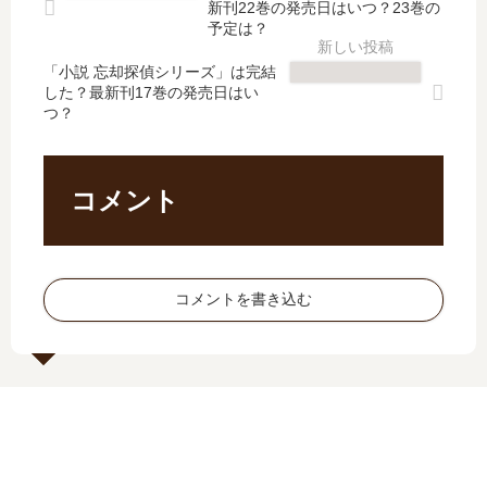
家
ラ
新刊22巻の発売日はいつ？23巻の
】
最
庭
イ
予定は？
5
新
教
ド
巻
刊
「小説 忘却探偵シリーズ」は完結
師
【
した？最新刊17巻の発売日はい
の
】
」
最
つ？
発
8
は
新
売
巻
完
刊
日
の
結
】
は
発
し
14
コメント
い
売
た
巻
つ
日
？
の
？
は
最
発
完
い
新
売
コメントを書き込む
結
つ
刊
日
し
？
21
は
た
完
巻
い
？
結
の
つ
し
発
？
た
売
完
？
日
結
は
し