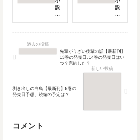
小
小
【
ま
説
説
最
だ
お
Re
新
、
に
ゼ
刊
女
あ
ロ
】
子
い
短
6
高
【
編
巻
生
最
集
先輩がうざい後輩の話【最新刊】
の
で
新
【
13巻の発売日､14巻の発売日はい
発
い
刊
最
つ？完結した？
売
た
】
新
日､
い
13
刊
7
。
巻
】
剥き出しの白鳥【最新刊】5巻の
巻
【
の
12
発売日予想、続編の予定は？
の
最
発
巻
発
新
売
の
売
刊
日
発
日
】
は
売
は
2
い
日､
コメント
い
巻
つ
13
つ
の
？
巻