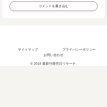
？
発
完
の
コメントを書き込む
完
売
結
発
結
日
し
売
し
は
た
日
た
い
？
は
？
つ
い
？
つ
完
？
結
完
サイトマップ
プライバシーポリシー
し
結
お問い合わせ
た
し
？
た
© 2018 最新刊発売日リサーチ.
？