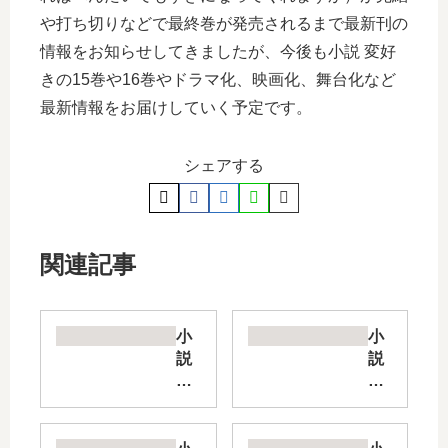
や打ち切りなどで最終巻が発売されるまで最新刊の
情報をお知らせしてきましたが、今後も小説 変好
きの15巻や16巻やドラマ化、映画化、舞台化など
最新情報をお届けしていく予定です。
シェアする
関連記事
小
小
説
説
リ
夏
ゼ
凪
ロ
渚
EX
は