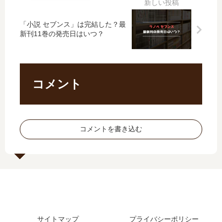
の
に
巻
最
発
だ
の
新
「小説 セブンス」は完結した？最
売
け
発
刊
新刊11巻の発売日はいつ？
日､
甘
売
12
9
い
日
巻
巻
【
は
の
の
最
い
発
コメント
発
新
つ
売
売
刊
？
日
日
】
は
は
10
い
い
巻
コメントを書き込む
つ
つ
の
？
？
発
完
売
結
日､
し
11
た
巻
？
の
発
サイトマップ
プライバシーポリシー