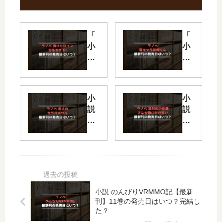
「
「
小
小
説
説
マ
弱
ケ
キ
イ
ャ
小
小
ン
ラ
説
説
」
友
変
塩
は
崎
サ
対
完
く
ラ
応
結
ん
【
の
し
」
最
佐
た
は
新
藤
？
完
刊
さ
最
結
小説 のんびりVRMMO記【最新
】
ん
新
し
刊】11巻の発売日はいつ？完結し
8
が
刊
た
た？
巻
俺
9
？