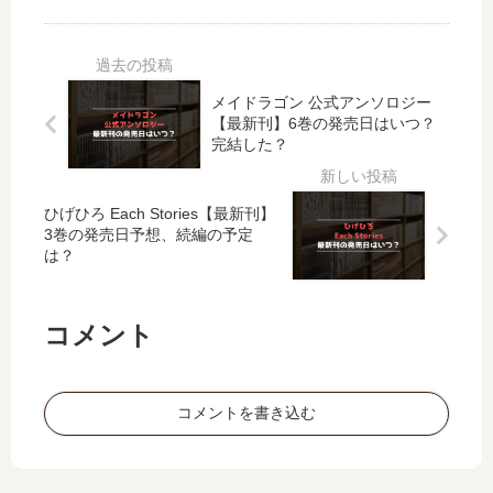
嬢
嬢
完
い
は
は
結
な
夜
推
し
ん
告
し
た
て
メイドラゴン 公式アンソロジー
鳥
が
？
、
【最新刊】6巻の発売日はいつ？
を
尊
最
誰
完結した？
め
す
新
が
ざ
ぎ
刊
…
す
て
ひげひろ Each Stories【最新刊】
8
【
【
今
3巻の発売日予想、続編の予定
巻
最
は？
最
日
の
新
新
も
発
刊
刊
幸
売
】
コメント
】
…
日
4
3
【
は
巻
巻
最
い
の
の
新
つ
発
コメントを書き込む
発
刊
？
売
売
】
日
日
3
は