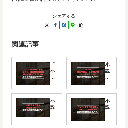
シェアする
関連記事
「
小
小
説
説
悪
弱
役
気
令
M
嬢
小
小
AX
ル
説
説
令
ー
悪
悪
嬢
ト
役
役
」
が
令
令
は
な