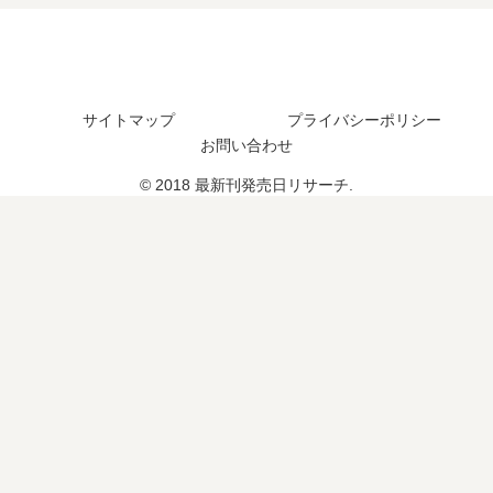
は
巻
い
い
の
つ
つ
発
？
？
売
完
完
日
結
サイトマップ
プライバシーポリシー
結
は
し
お問い合わせ
し
い
た
た
つ
？
© 2018 最新刊発売日リサーチ.
？
？
完
結
し
た
？