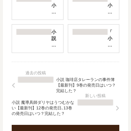
小
小
説
説
公
東
女
京
殿
レ
小
「
下
イ
説
小
の
ヴ
キ
説
家
ン
ミ
ス
庭
ズ
戦
パ
教
」
【
イ
師
は
最
教
」
完
新
室
小説 珈琲店タレーランの事件簿
は
結
刊
」
【最新刊】9巻の発売日はいつ？
完
し
】
は
完結した？
結
た
16
完
し
？
小説 魔導具師ダリヤはうつむかな
巻
結
い【最新刊】12巻の発売日､13巻
た
最
の
し
の発売日はいつ？完結した？
？
新
発
た
最
刊
売
？
新
18
日､
最