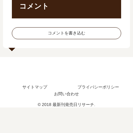
刊
巻
17
新
コメント
21
の
巻
刊
巻
発
の
14
の
売
発
巻
発
日
売
の
コメントを書き込む
売
は
日
発
日
い
は
売
は
つ
い
日
い
？
つ
は
つ
？
い
？
完
つ
22
結
？
巻
し
15
サイトマップ
プライバシーポリシー
の
た
巻
お問い合わせ
予
？
の
定
予
© 2018 最新刊発売日リサーチ.
は
定
？
は
？