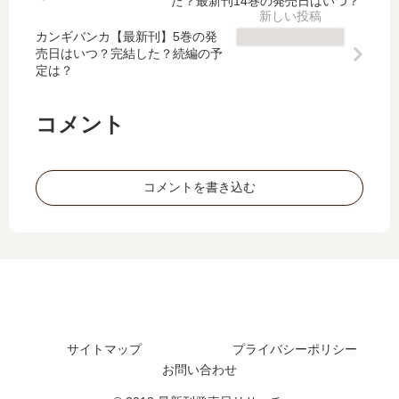
た？最新刊14巻の発売日はいつ？
異
刊
完
年
世
】
結
は
カンギバンカ【最新刊】5巻の発
界
5
売日はいつ？完結した？続編の予
し
S
定は？
の
巻
た
ラ
…
の
？
ン
【
発
最
ク
コメント
最
売
新
冒
新
日､
刊
険
刊
6
17
者
コメントを書き込む
】
巻
巻
と
15
の
の
…
巻
発
発
【
の
売
売
最
発
日
日
新
売
は
は
刊
日
い
い
】
は
つ
つ
13
い
？
？
巻
サイトマップ
プライバシーポリシー
つ
完
の
お問い合わせ
？
結
発