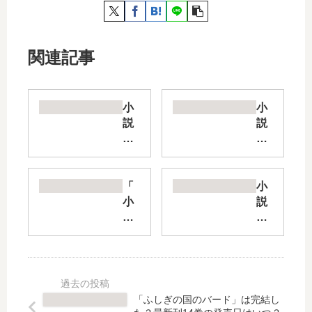
関連記事
小
小
説
説
即
転
死
生
チ
し
ー
た
「
小
ト
大
小
説
が
聖
説
二
最
女
ド
度
強
ZE
ラ
転
す
RO
た
生
ぎ
【
ま
し
て
最
」
た
「ふしぎの国のバード」は完結し
、
新
は
少