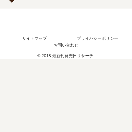
つ
の
巻
？
発
の
完
売
発
結
日
売
し
は
日
た
サイトマップ
プライバシーポリシー
い
は
？
つ
い
お問い合わせ
？
つ
© 2018 最新刊発売日リサーチ.
？