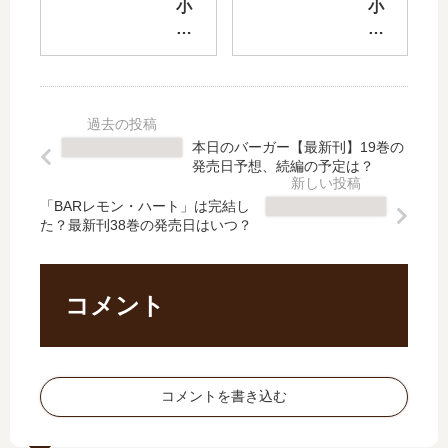
相
最
小
小
手
新
説
説
が
刊
Fat
ブ
キ
】
e/s
ラ
ス
9
tra
ッ
し
巻
ng
ク
て
の
e
ブ
本日のバーガー【最新刊】19巻の
た
発
Fa
レ
発売日予想、続編の予定は？
【
売
ke
ッ
最
日
」
ト
「BARレモン・ハート」は完結し
新
は
た？最新刊38巻の発売日はいつ？
は
」
刊
い
完
は
】
つ
結
完
4
？
し
結
コメント
巻
完
た
し
の
結
？
た
発
し
最
？
売
た
新
最
コメントを書き込む
日
？
刊
新
は
10
刊
い
巻
8