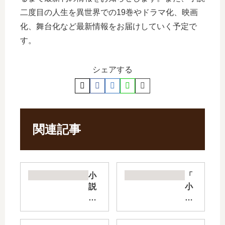
二度目の人生を異世界での19巻やドラマ化、映画
化、舞台化など最新情報をお届けしていく予定で
す。
シェアする
関連記事
小
「
説
小
異
説
世
神
界
達