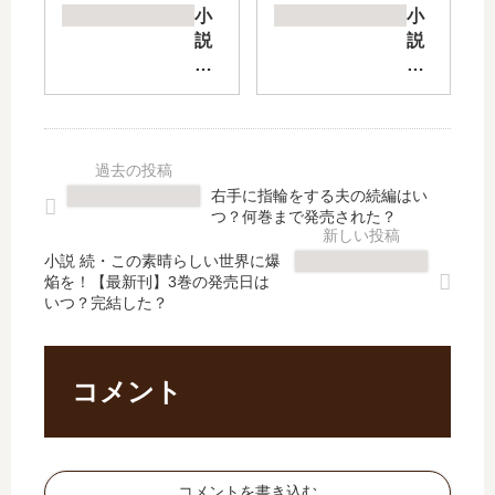
料
に
小
小
理
拾
説
説
道
わ
食
イ
【
れ
い
セ
最
た
詰
ス
新
男
め
マ
刊
」
傭
【
】
は
兵
最
右手に指輪をする夫の続編はい
35
完
の
新
つ？何巻まで発売された？
巻
結
幻
刊
の
し
想
】
小説 続・この素晴らしい世界に爆
発
た
焔を！【最新刊】3巻の発売日は
奇
31
いつ？完結した？
売
？
譚
巻
日､
最
【
の
36
新
最
発
巻
刊
新
売
コメント
の
17
刊
日､
発
巻
】
32
売
の
16
巻
日
発
巻
の
コメントを書き込む