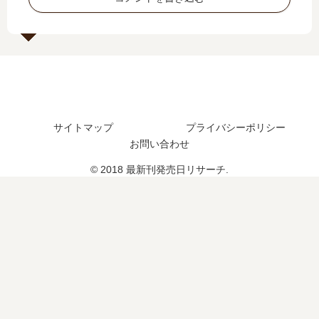
は
売
の
発
い
日
発
売
つ
は
売
日
？
い
日
は
完
つ
は
い
結
？
い
つ
し
18
つ
？
た
巻
？
完
サイトマップ
プライバシーポリシー
？
の
完
結
予
お問い合わせ
結
し
定
し
た
© 2018 最新刊発売日リサーチ.
は
た
？
？
？