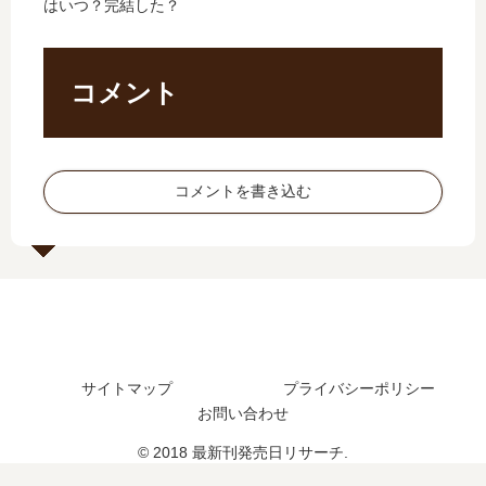
はいつ？完結した？
結
発
先
刊
し
売
輩
】
た
日
が
5
？
は
大
巻
コメント
最
い
好
の
新
つ
き
発
刊
？
…
売
11
完
【
日
コメントを書き込む
巻
結
最
は
の
し
新
い
発
た
刊
つ
売
？
】
？
日
続
5
完
は
編
巻
結
い
の
の
し
つ
予
発
た
サイトマップ
プライバシーポリシー
？
定
売
？
は
お問い合わせ
日
？
は
© 2018 最新刊発売日リサーチ.
い