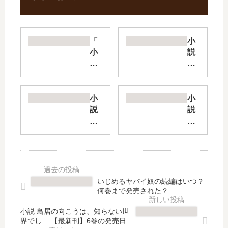
「
小
小
説
説
エ
メ
ロ
イ
マ
ジ
ン
小
小
ア
ガ
説
説
ン
先
ち
つ
・
生
っ
る
カ
【
ち
ぎ
ン
最
ゃ
の
パ
新
く
か
ニ
刊
て
な
いじめるヤバイ奴の続編はいつ？
ー
】
か
た
何巻まで発売された？
」
14
わ
【
は
巻
い
最
小説 鳥居の向こうは、知らない世
完
の
界でし …【最新刊】6巻の発売日
い
新