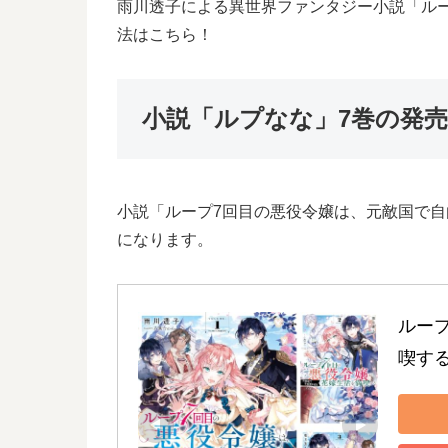
雨川透子による異世界ファンタジー小説「ル
法はこちら！
小説「ルプなな」7巻の発
小説「ループ7回目の悪役令嬢は、元敵国で自由
になります。
ルー
喫す