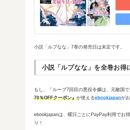
小説「ルプなな」7巻の発売日は未定です。
小説「ルプなな」を全巻お得
もし、「ループ7回目の悪役令嬢は、元敵国
70％OFFクーポン』
が使える
ebookjapan
が
ebookjapanは、曜日ごとにPayPay
り！