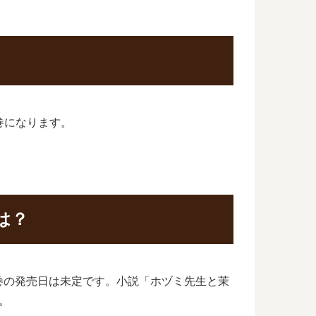
巻になります。
は？
巻の発売日は未定です。小説「ホヅミ先生と茉
。