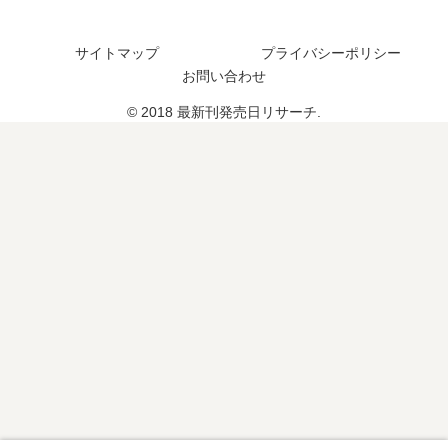
？
？
続
完
サイトマップ
プライバシーポリシー
編
結
お問い合わせ
の
し
予
た
© 2018 最新刊発売日リサーチ.
定
？
は
続
？
編
の
予
定
は
？