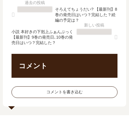
八
は
し
刊
雲
お
そろえてちょうだい? 【最新刊】8
た
】
【
前
巻の発売日はいつ？完結した？続
？
3
最
だ
編の予定は？
最
巻
新
け
新
の
小説 本好きの下剋上ふぁんぶっく
刊
か
【最新刊】9巻の発売日､10巻の発
刊
発
】
よ
売日はいつ？完結した？
15
売
13
【
巻
日
巻
最
の
は
の
新
発
い
発
刊
コメント
売
つ
売
】
日
？
日
7
は
完
は
巻
い
結
い
の
コメントを書き込む
つ
し
つ
発
？
た
？
売
？
完
日
結
は
し
い
た
つ