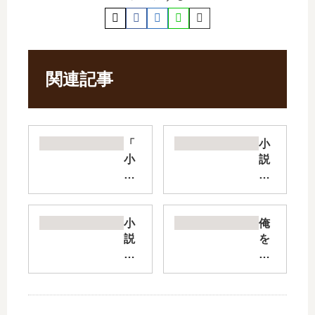
関連記事
「
小
小
説
説
シ
鬼
ン
人
プ
幻
ル
小
俺
燈
カ
説
を
抄
オ
心
好
」
ス
霊
き
は
【
探
な
完
最
偵
の
結
新