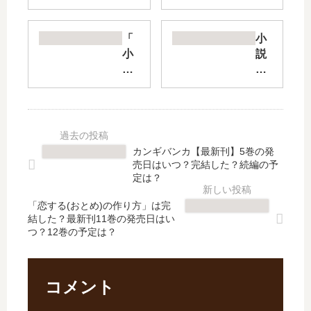
生
定
少
能
女
力
「
小
の
で
小
説
履
調
説
傭
歴
合
薬
兵
書
師
屋
団
【
に
の
の
最
な
ひ
料
新
り
と
理
カンギバンカ【最新刊】5巻の発
刊
ま
り
番
売日はいつ？完結した？続編の予
】
す
ご
【
定は？
14
【
と
最
巻
最
「恋する(おとめ)の作り方」は完
」
新
結した？最新刊11巻の発売日はい
の
新
は
刊
つ？12巻の予定は？
発
刊
完
】
売
】
結
20
日
11
し
巻
は
巻
た
の
コメント
い
の
？
発