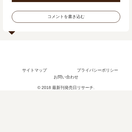
つ
発
最
売
？
売
新
日､
完
日
刊
21
コメントを書き込む
結
は
17
巻
し
い
巻
の
た
つ
の
発
？
？
発
売
完
売
日
結
日
は
し
は
い
た
い
つ
サイトマップ
プライバシーポリシー
？
つ
？
お問い合わせ
？
完
結
© 2018 最新刊発売日リサーチ.
し
た
？