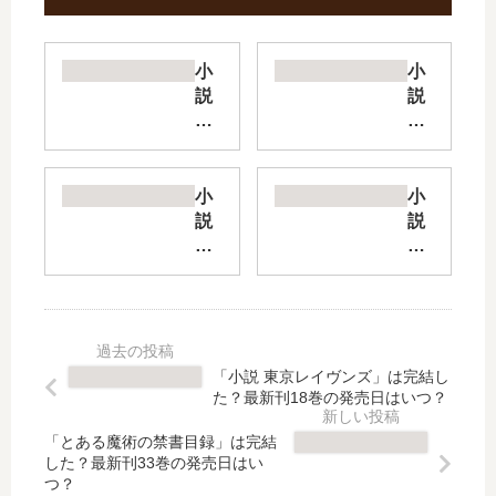
小
小
説
説
神
東
々
京
に
レ
育
イ
小
小
て
ヴ
説
説
ら
ン
ロ
新
れ
ズ
ク
米
し
EX
で
錬
も
【
な
金
の
最
し
術
、
新
魔
師
「小説 東京レイヴンズ」は完結し
最
刊
術
の
た？最新刊18巻の発売日はいつ？
強
】
講
店
と
5
師
舗
「とある魔術の禁書目録」は完結
な
巻
した？最新刊33巻の発売日はい
と
経
つ？
る
の
追
営