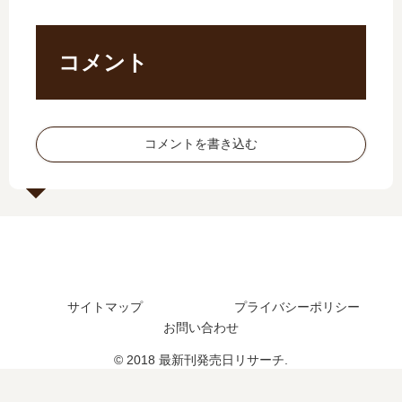
【
発
想
【
最
売
日
最
新
日
誌
新
コメント
刊
は
【
刊
】
い
最
】
6
つ
新
8
巻
？
刊
巻
コメントを書き込む
の
完
】
の
発
結
11
発
売
し
巻
売
日
た
の
日
は
？
発
は
い
売
い
つ
日､
つ
？
12
？
サイトマップ
プライバシーポリシー
完
巻
完
結
お問い合わせ
の
結
し
発
し
© 2018 最新刊発売日リサーチ.
た
売
た
？
日
？