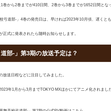
1巻から2巻までが410日間、2巻から3巻までが1652日間と
弓道部-」4巻の発売日は、早ければ2023年10月頃、遅くとも
売日が正式に発表されたら随時お知らせします。
弓道部-」第3期の放送予定は？
3の放送日程などに注目してみました。
2023年1月から3月までTOKYO MXほかにてアニメ化され
-風舞高校弓道部-」第2期の公式PV動画はこちら。