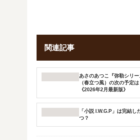
関連記事
あさのあつこ『弥勒シリーズ
（春立つ風）の次の予定は
《2026年2月最新版》
「小説 I.W.G.P」は完
つ？