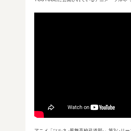
アニメ「ツルネ -風舞高校弓道部-」第3シ