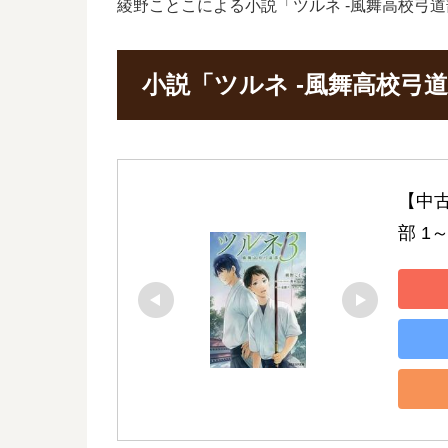
綾野ことこによる小説「ツルネ -風舞高校弓
小説「ツルネ -風舞高校弓
【中古
部 1