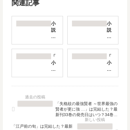
関連記事
小
小
説
説
狼
エ
と
ロ
香
マ
辛
ン
「
「
料
ガ
小
小
【
先
説
説
最
生
創
シ
新
【
約
ャ
刊
最
と
イ
】
新
あ
ン
25
刊
る
ポ
「失格紋の最強賢者 ～世界最強の
巻
】
魔
ス
賢者が更に強 …」は完結した？最
の
14
術
ト
新刊33巻の発売日はいつ？34巻の
発
巻
の
予定は？
」
売
の
「江戸前の旬」は完結した？最新
禁
は