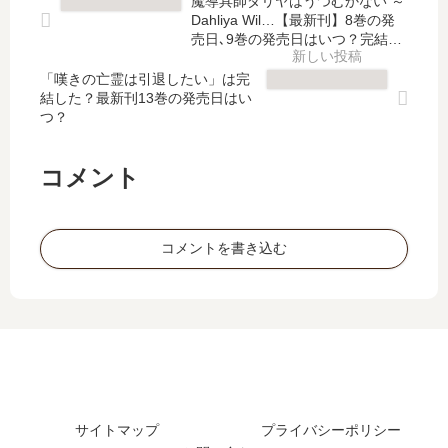
魔導具師ダリヤはうつむかない ～
？
じ
は
は
Dahliya Wil…【最新刊】8巻の発
最
ゃ
完
完
売日､9巻の発売日はいつ？完結し
新
な
結
た？
結
刊
い
「嘆きの亡霊は引退したい」は完
し
し
結した？最新刊13巻の発売日はい
10
君
た
た
つ？
巻
…
？
？
の
【
最
最
発
最
新
新
コメント
売
新
刊
刊
日
刊
9
15
は
】
巻
巻
コメントを書き込む
い
4
の
の
つ
巻
発
発
？
の
売
売
発
日
日
売
は
は
日
い
い
は
つ
つ
い
？
？
つ
サイトマップ
プライバシーポリシー
続