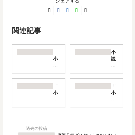
シェアする
関連記事
「
小
小
説
説
恋
チ
人
ラ
以
ム
上
「
「
ネ
の
小
小
」
こ
説
説
は
と
マ
俺
完
を
ケ
ガ
結
、
イ
イ
し
彼
ン
ル
た
女
」
」