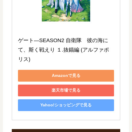
ゲート―SEASON2 自衛隊　彼の海に
て、斯く戦えり １.抜錨編 (アルファポ
リス)
Amazonで見る
楽天市場で見る
Yahoo!ショッピングで見る