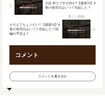
な
冷
し
も
小説 村人ですが何か?【最新刊】8
い
酷
た
な
巻の発売日はいつ？完結した？
世
皇
が
く
界
帝
、
鑑
で
陛
も
定
そろえてちょうだい? 【最新刊】8
し
下
ふ
士
巻の発売日はいつ？完結した？続
た
に
も
(仮
編の予定は？
【
溺
…
)
最
愛
【
…
新
さ
最
」
刊
れ
新
は
コメント
】
…
刊
完
5
」
】
結
巻
は
5
し
の
完
巻
た
コメントを書き込む
発
結
の
？
売
し
発
最
日､
た
売
新
6
？
日
刊
巻
最
は
6
の
新