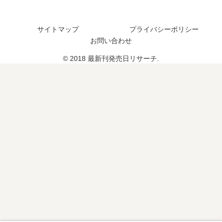
い
巻
発
刊
つ
の
売
4
？
発
サイトマップ
プライバシーポリシー
日
巻
完
売
お問い合わせ
は
の
結
日
い
発
し
は
© 2018 最新刊発売日リサーチ.
つ
売
た
い
？
日
？
つ
完
は
続
？
結
い
編
し
つ
の
た
？
予
？
定
は
？