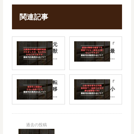
関連記事
元
「
獣
最
医
強
の
の
令
職
嬢
業
転
「
は
は
移
小
婚
勇
先
説
約
者
は
転
破
で
薬
生
棄
も
師
皇
さ
賢
が
女
れ
者
少
は
ま
で