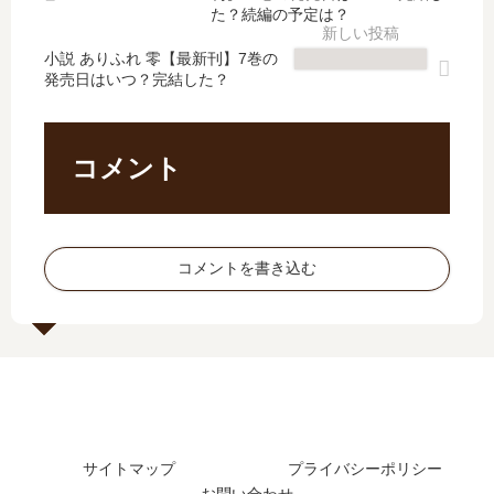
巻
知
は
完
た？続編の予定は？
の
ら
完
結
発
な
小説 ありふれ 零【最新刊】7巻の
結
し
発売日はいつ？完結した？
売
い
し
た
日
」
た
？
は
は
？
最
い
完
最
新
コメント
つ
結
新
刊
？
し
刊
3
完
た
8
巻
結
？
巻
の
コメントを書き込む
し
最
の
発
た
新
発
売
？
刊
売
日
11
日
は
巻
は
い
の
い
つ
発
つ
？
売
？
サイトマップ
プライバシーポリシー
日
9
は
お問い合わせ