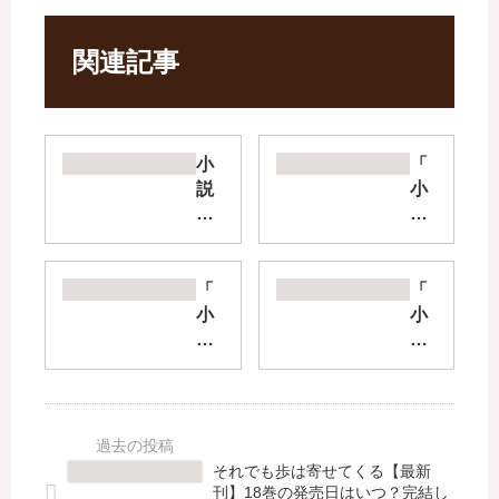
関連記事
小
「
説
小
コ
説
ン
さ
ビ
よ
ニ
な
「
「
兄
ら
小
小
弟
の
説
説
【
言
龍
デ
最
い
ノ
ス
新
方
国
ス
刊
な
幻
ト
】
ん
想
」
それでも歩は寄せてくる【最新
5
て
」
は
刊】18巻の発売日はいつ？完結し