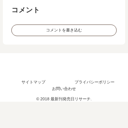
】
た
】
刊
コメント
10
？
5
】
巻
最
巻
7
の
新
の
巻
発
刊
コメントを書き込む
発
の
売
15
売
発
日
巻
日
売
は
の
は
日
い
発
い
は
つ
売
つ
い
？
日
？
つ
完
は
完
？
結
い
結
完
サイトマップ
プライバシーポリシー
し
つ
し
結
お問い合わせ
た
？
た
し
© 2018 最新刊発売日リサーチ.
？
？
た
？