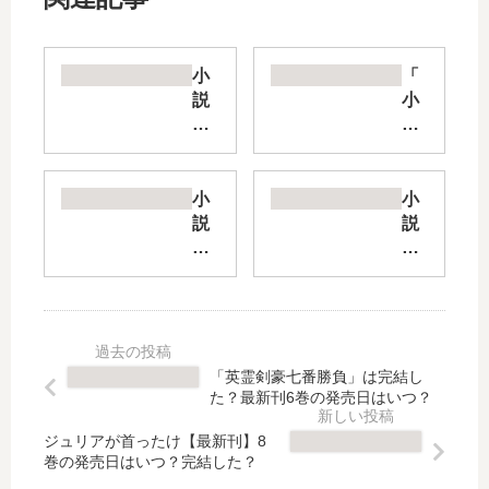
小
「
説
小
三
説
角
ガ
の
ン
距
ゲ
小
小
離
イ
説
説
は
ル
つ
虚
限
オ
る
ろ
り
ン
ぎ
な
な
ラ
の
る
い
イ
か
レ
ゼ
ン
な
ガ
「英霊剣豪七番勝負」は完結し
ロ
」
た
リ
た？最新刊6巻の発売日はいつ？
【
は
【
ア
最
完
最
【
ジュリアが首ったけ【最新刊】8
新
結
巻の発売日はいつ？完結した？
新
最
刊
し
刊
新