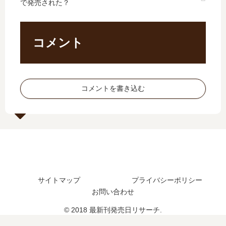
で発売された？
イ
い
喚
】
…
つ
ば
17
【
？
れ
巻
最
完
ま
の
コメント
新
結
し
発
刊
し
た
売
】
た
…
日
21
？
【
は
コメントを書き込む
巻
最
い
の
新
つ
発
刊
？
売
】
完
日
4
結
は
巻
し
い
の
た
つ
発
？
サイトマップ
プライバシーポリシー
？
売
完
お問い合わせ
日
結
は
© 2018 最新刊発売日リサーチ.
し
い
た