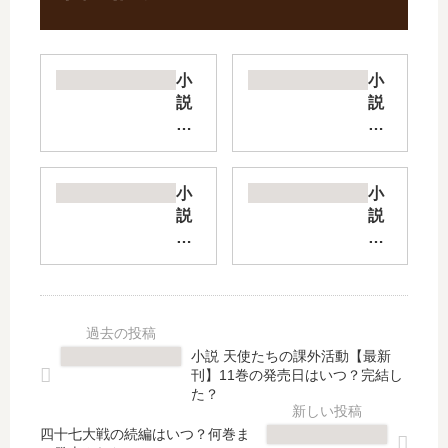
小
小
説
説
シ
悪
ュ
ラ
ガ
ス
ー
【
小
小
ア
最
説
説
ッ
新
異
告
プ
刊
世
白
ル
】
界
予
・
12
に
行
フ
巻
救
練
ェ
の
世
習
小説 天使たちの課外活動【最新
ア
発
主
【
刊】11巻の発売日はいつ？完結し
リ
売
と
最
た？
ー
日
し
新
テ
は
四十七大戦の続編はいつ？何巻ま
て
刊