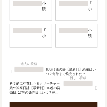
小
「
説
小
恋
説
人
コ
以
ッ
上
プ
「
小
の
ク
小
説
こ
ラ
説
さ
と
フ
弱
れ
を
ト
キ
竜
、
」
ャ
【
彼
は
ラ
最
女
完
友
新
夜明け後の静【最新刊】続編はい
じ
結
崎
刊
つ？何巻まで発売された？
ゃ
し
く
】
な
た
ん
25
科学的に存在しうるクリーチャー
い
？
娘の観察日誌【最新刊】16巻の発
」
巻
売日､17巻の発売日はいつ？完結
君
最
は
の
した？
…
新
完
発
【
刊
結
売