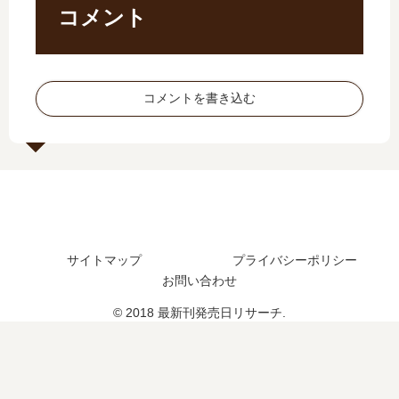
最
7
し
日
コメント
新
巻
た
は
刊
の
？
い
】
発
最
つ
4
売
新
？
コメントを書き込む
巻
日
刊
完
の
は
12
結
発
い
巻
し
売
つ
の
た
日
？
発
？
は
8
売
い
巻
日
つ
の
は
サイトマップ
プライバシーポリシー
？
予
い
完
定
お問い合わせ
つ
結
は
？
© 2018 最新刊発売日リサーチ.
し
？
た
？